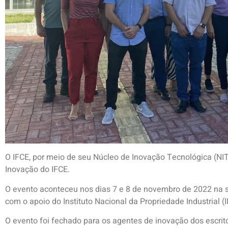
O IFCE, por meio de seu Núcleo de Inovação Tecnológica (NIT)
Inovação do IFCE.
O evento aconteceu nos dias 7 e 8 de novembro de 2022 na s
com o apoio do Instituto Nacional da Propriedade Industrial (I
O evento foi fechado para os agentes de inovação dos escrit