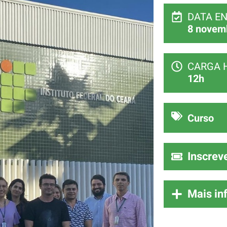
DATA E
8 novem
CARGA 
12h
Curso
Inscrev
Mais in