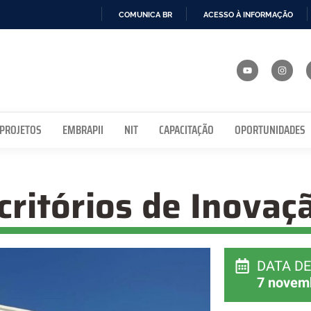
COMUNICA BR
ACESSO À INFORMAÇÃO
IR
PARA
O
CONTEÚDO
 PROJETOS
EMBRAPII
NIT
CAPACITAÇÃO
OPORTUNIDADES
ritórios de Inovaç
DATA DE 
7 novem