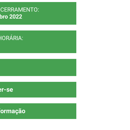
NCERRAMENTO:
bro 2022
HORÁRIA:
er-se
formação