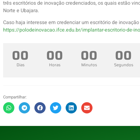
três escritórios de inovação credenciados, os quais estão vi
Norte e Ubajara.
Caso haja interesse em credenciar um escritório de inovação
https://polodeinovacao.ifce.edu.br/implantar-escritorio-de-i
0
0
0
0
0
0
0
0
Dias
Horas
Minutos
Segundos
Compartilhar: