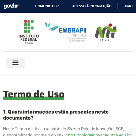
COMUNICA BR
ACESSO À INFORMAÇÃO
PARTI
IR
PARA
O
CONTEÚDO
Termo de Uso
1. Quais informações estão presentes neste
documento?
Neste Termo de Uso, o usuário do
Site
do Polo de Inovação IFCE,
disponibilizado por meio do link:
https://polodeinovacao.ifce.edu.br
,