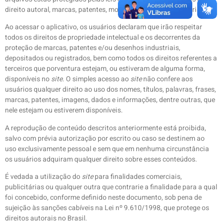
direito autoral, marcas, patentes, modelos e desenhos industriais.
Ao acessar o aplicativo, os usuários declaram que irão respeitar
todos os direitos de propriedade intelectual e os decorrentes da
proteção de marcas, patentes e/ou desenhos industriais,
depositados ou registrados, bem como todos os direitos referentes a
terceiros que porventura estejam, ou estiveram de alguma forma,
disponíveis no
site
. O simples acesso ao
site
não confere aos
usuários qualquer direito ao uso dos nomes, títulos, palavras, frases,
marcas, patentes, imagens, dados e informações, dentre outras, que
nele estejam ou estiverem disponíveis.
A reprodução de conteúdo descritos anteriormente está proibida,
salvo com prévia autorização por escrito ou caso se destinem ao
uso exclusivamente pessoal e sem que em nenhuma circunstância
os usuários adquiram qualquer direito sobre esses conteúdos.
É vedada a utilização do
site
para finalidades comerciais,
publicitárias ou qualquer outra que contrarie a finalidade para a qual
foi concebido, conforme definido neste documento, sob pena de
sujeição às sanções cabíveis na Lei nº 9.610/1998, que protege os
direitos autorais no Brasil.