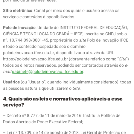
por meio de diferentes redes.
Sítio eletrônico
: Canal por meio dos quais o usuário acessa os
serviços e conteúdos disponibilizados.
Polo de Inovação
: Unidade do INSTITUTO FEDERAL DE EDUCAÇÃO,
CIÊNCIA E TECNOLOGIA DO CEARÁ – IFCE, inscrita no CNPJ sob o
nº. 10.744.098/0001-45, proprietária do
site
Polo de Inovação IFCE
e todo o conteúdo hospedado sob o domínio
polodeinovacao.ifce.edu.br, disponibilizado através da URL
https://polodeinovacao.ifce.edu.br (doravante referido como “
Site
”)
todos os direitos reservados, podendo ser contatados através do
e-
mail
gabinete@polodeinovacao.ifce.edu.br
.
Usuários
(ou “Usuário”, quando individualmente considerado): todas
as pessoas naturais que utilizarem o
Site
.
4. Quais são as leis e normativos aplicáveis a esse
serviço?
– Decreto nº 8.777, de 11 de maio de 2016: Institui a Política de
Dados Abertos do Poder Executivo Federal;
– Lei nº 13.709, de 14 de agosto de 2018: Lei Geral de Proteção de