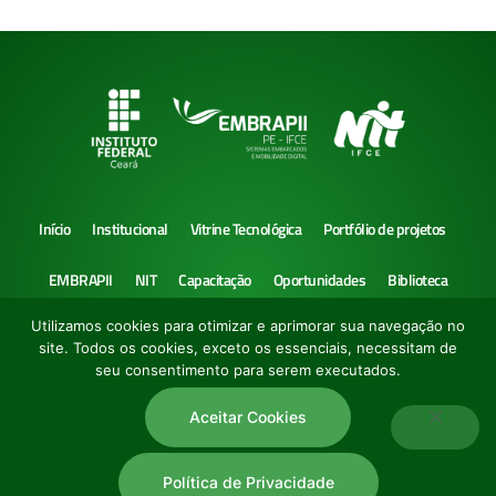
Início
Institucional
Vitrine Tecnológica
Portfólio de projetos
EMBRAPII
NIT
Capacitação
Oportunidades
Biblioteca
Utilizamos cookies para otimizar e aprimorar sua navegação no
Notícias
site. Todos os cookies, exceto os essenciais, necessitam de
seu consentimento para serem executados.
Aceitar Cookies
Polo de Inovação IFCE –
Política de Privacidade
|
Termo de Uso
Política de Privacidade
Copyright © 2022 Todos os direitos reservados.