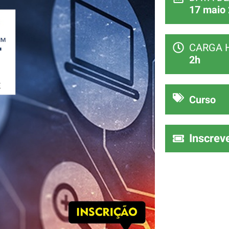
17 maio 
CARGA 
2h
Curso
Inscrev