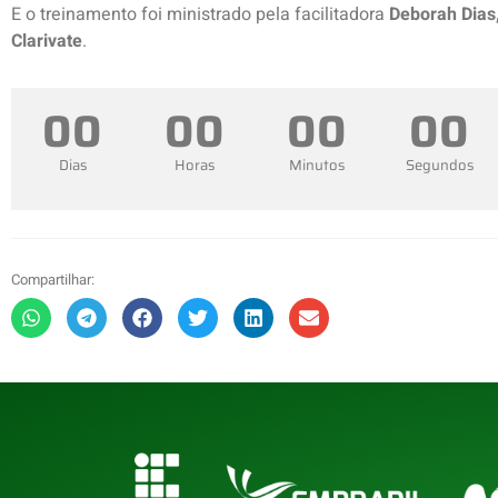
E o treinamento foi ministrado pela facilitadora
Deborah Dias
Clarivate
.
0
0
0
0
0
0
0
0
Dias
Horas
Minutos
Segundos
Compartilhar: