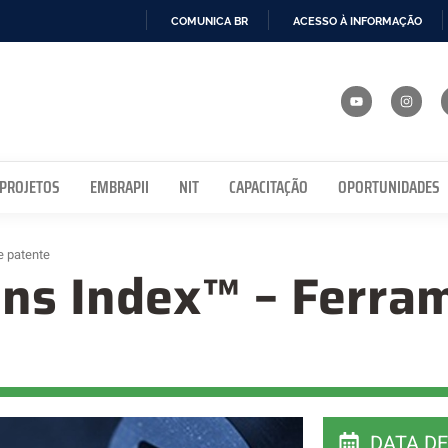
COMUNICA BR
ACESSO À INFORMAÇÃO
IR
PARA
O
CONTEÚDO
 PROJETOS
EMBRAPII
NIT
CAPACITAÇÃO
OPORTUNIDADES
e patente
ns Index™ – Ferra
DATA DE 