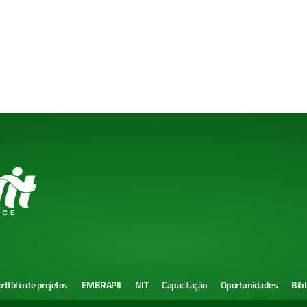
rtfólio de projetos
EMBRAPII
NIT
Capacitação
Oportunidades
Bibl