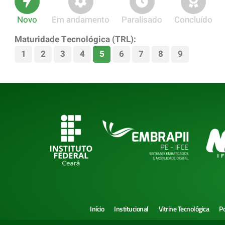
Novo
Em andamento
Paralisado
Concluído
Maturidade Tecnológica (TRL):
1
2
3
4
5
6
7
8
9
Início
Institucional
Vitrine Tecnológica
Po