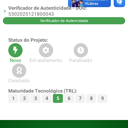
Verificador de Autenticidade - DOU:
5302025121800043
Verificador de Autencidade
Status do Projeto:
Novo
Em andamento
Paralisado
Concluído
Maturidade Tecnológica (TRL):
1
2
3
4
5
6
7
8
9