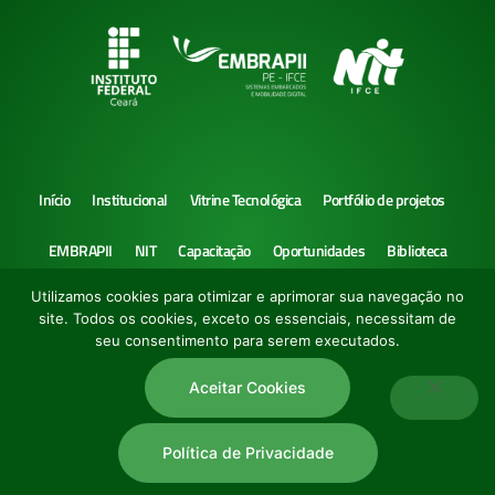
Início
Institucional
Vitrine Tecnológica
Portfólio de projetos
EMBRAPII
NIT
Capacitação
Oportunidades
Biblioteca
Utilizamos cookies para otimizar e aprimorar sua navegação no
Notícias
site. Todos os cookies, exceto os essenciais, necessitam de
seu consentimento para serem executados.
Aceitar Cookies
Polo de Inovação IFCE –
Política de Privacidade
|
Termo de Uso
Política de Privacidade
Copyright © 2022 Todos os direitos reservados.