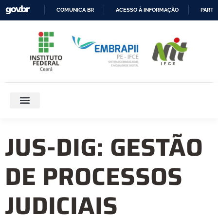
COMUNICA BR
ACESSO À INFORMAÇÃO
PARTI
IR
PARA
O
CONTEÚDO
JUS-DIG: GESTÃO
DE PROCESSOS
JUDICIAIS