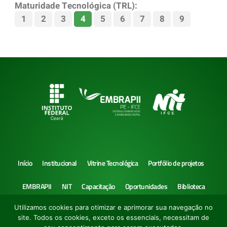
Maturidade Tecnológica (TRL):
1
2
3
4
5
6
7
8
9
Início
Institucional
Vitrine Tecnológica
Portfólio de projetos
EMBRAPII
NIT
Capacitação
Oportunidades
Biblioteca
Utilizamos cookies para otimizar e aprimorar sua navegação no
Notícias
site. Todos os cookies, exceto os essenciais, necessitam de