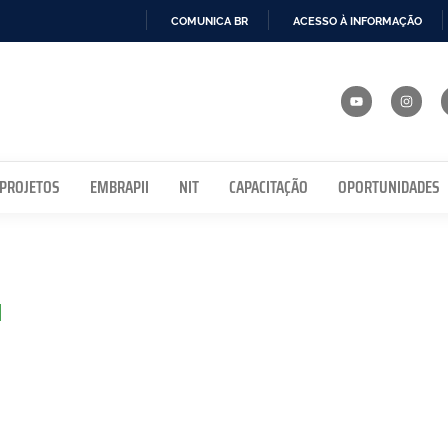
COMUNICA BR
ACESSO À INFORMAÇÃO
IR
PARA
O
CONTEÚDO
 PROJETOS
EMBRAPII
NIT
CAPACITAÇÃO
OPORTUNIDADES
o