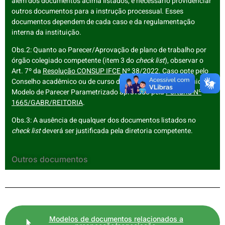
além dos documentos acima listados, é necessário providenciar
outros documentos para a instrução processual. Esses
documentos dependem de cada caso e da regulamentação
interna da instituição.
Obs.2: Quanto ao Parecer/Aprovação de plano de trabalho por
órgão colegiado competente (item 3 do
check list
), observar o
Art. 7º da
Resolução CONSUP IFCE Nº 38/2022
. Caso opte pelo
Conselho acadêmico ou de curso do campus, deve ser seguido o
Modelo de Parecer Parametrizado aprovado pela
Portaria Nº
1665/GABR/REITORIA
.
Obs.3: A ausência de qualquer dos documentos listados no
check list
deverá ser justificada pela diretoria competente.
Outros documentos
Modelos de documentos relacionados a