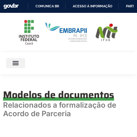
COMUNICA BR
ACESSO À INFORMAÇÃO
PARTI
IR
PARA
O
CONTEÚDO
Modelos de documentos
Relacionados a formalização de
Acordo de Parceria