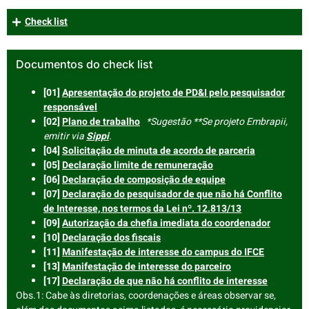
Check list
Documentos do check list
[01]
Apresentação do projeto de PD&I pelo pesquisador
responsável
[02]
Plano de trabalho
*Sugestão **Se projeto Embrapii,
emitir via
Sippi
.
[04]
Solicitação de minuta de acordo de parceria
[05]
Declaração limite de remuneração
[06]
Declaração de composição de
equipe
[07]
Declaração do pesquisador de que não há Conflito
de Interesse, nos termos da Lei nº. 12.813/13
[09]
Autorização da chefia imediata do coordenador
[10]
Declaração dos fiscais
[11]
Manifestação de interesse do campus do IFCE
[13]
Manifestação de interesse do parceiro
[17]
Declaração de que não há conflito de interesse
Obs.1: Cabe às diretorias, coordenações e áreas observar se,