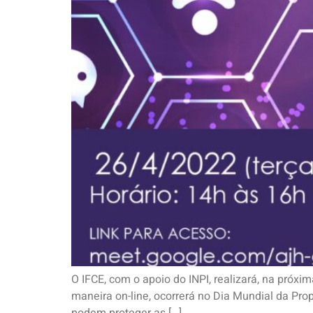
O IFCE, com o apoio do INPI, realizará, na próxim
maneira on-line, ocorrerá no Dia Mundial da Propr
podem proteger as […]