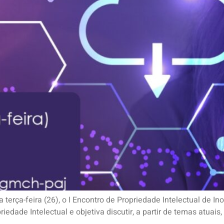
a terça-feira (26), o I Encontro de Propriedade Intelectual de I
iedade Intelectual e objetiva discutir, a partir de temas atuai