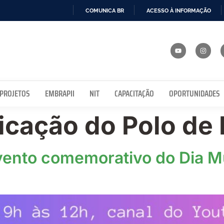
COMUNICA BR
ACESSO À INFORMAÇÃO
IR
PARA
O
CONTEÚDO
 PROJETOS
EMBRAPII
NIT
CAPACITAÇÃO
OPORTUNIDADES
cação do Polo de 
evento comemorativo do Dia M